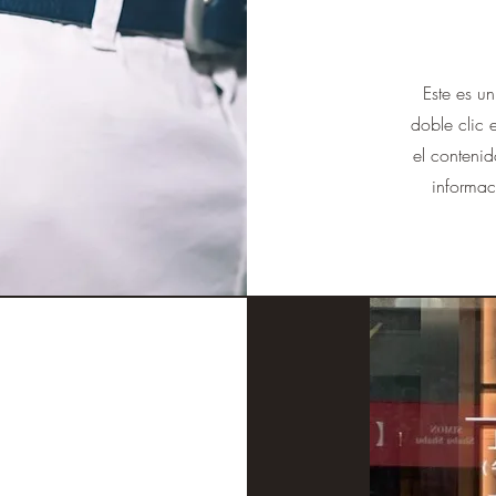
Este es un
doble clic 
el contenid
informac