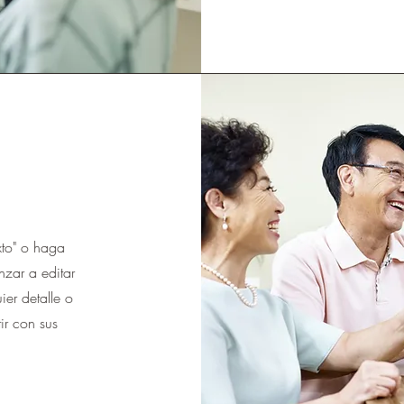
exto" o haga
nzar a editar
er detalle o
ir con sus