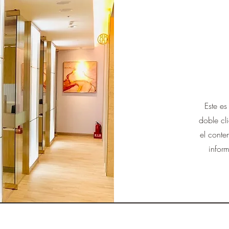
Este es
doble cl
el conte
infor