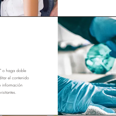
to" o haga doble
itar el contenido
o información
isitantes.