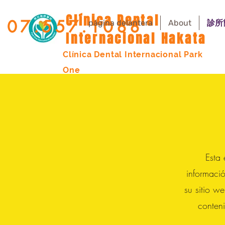
Clínica Dental
07.557.1088
página delantera
About
診所
Internacional Hakata
Clínica Dental Internacional Park
One
Esta
informaci
su sitio w
conten