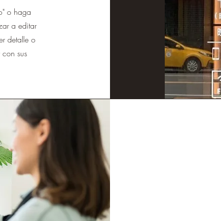
to" o haga
ar a editar
r detalle o
 con sus